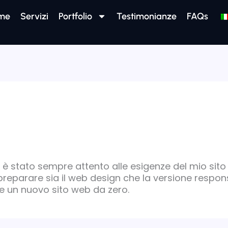
 me
Servizi
Portfolio
Testimonianze
FAQs
 è stato sempre attento alle esigenze del mio sit
 preparare sia il web design che la versione respon
re un nuovo sito web da zero.