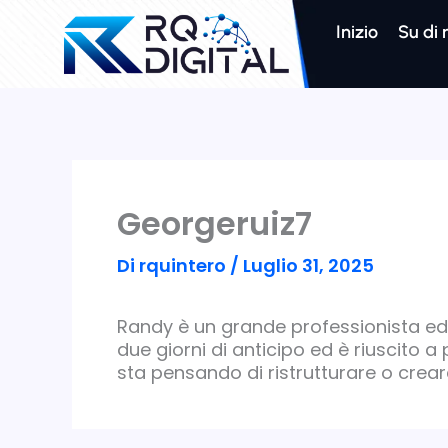
Vai
al
Inizio
Su di
contenuto
Georgeruiz7
Di
rquintero
/
Luglio 31, 2025
Randy è un grande professionista ed
due giorni di anticipo ed è riuscito a
sta pensando di ristrutturare o crea