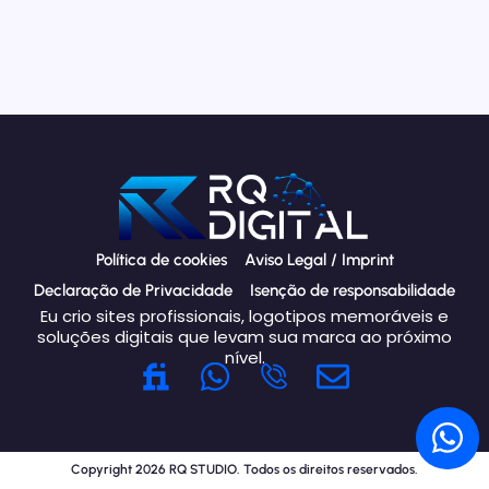
Política de cookies
Aviso Legal / Imprint
Declaração de Privacidade
Isenção de responsabilidade
Eu crio sites profissionais, logotipos memoráveis e
soluções digitais que levam sua marca ao próximo
nível.
W
E
h
n
W
a
v
h
t
e
Copyright 2026 RQ STUDIO. Todos os direitos reservados.