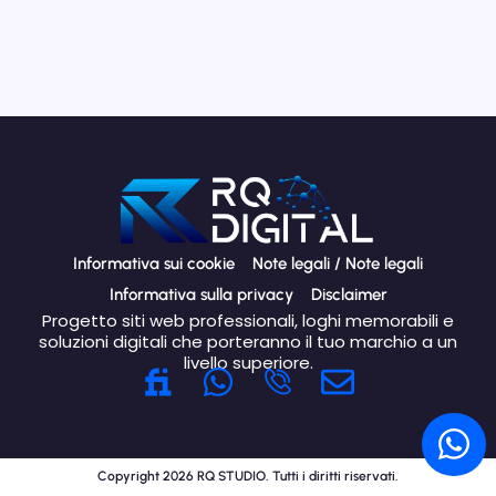
Informativa sui cookie
Note legali / Note legali
Informativa sulla privacy
Disclaimer
Progetto siti web professionali, loghi memorabili e
soluzioni digitali che porteranno il tuo marchio a un
livello superiore.
W
B
h
u
W
a
s
h
t
t
Copyright 2026 RQ STUDIO. Tutti i diritti riservati.