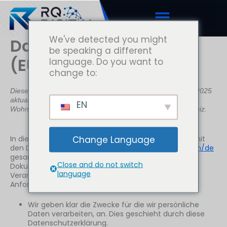
Zum
Inhalt
springen
We've detected you might
Datenschutzerklärung
be speaking a different
(EU)
language. Do you want to
change to:
Diese Datenschutzerklärung wurde zuletzt am August 21, 2025
aktualisiert und gilt für Bürger und Personen mit ständigem
EN
Wohnsitz im Europäischen Wirtschaftsraum und der Schweiz.
Change Language
In dieser Datenschutzerklärung erklären wir, was wir mit
den Daten, die wir über dich via
https://rq-digital.com/de
gesammelt haben, tun. Wir empfehlen dir, dieses
Close and do not switch
Dokument sorgfältig zu lesen. Während unserer
language
Verarbeitung entsprechen wir den gesetzlichen
Anforderungen. Dies bedeutet unter anderem:
Wir geben klar die Zwecke für die wir persönliche
Daten verarbeiten, an. Dies geschieht durch diese
Datenschutzerklärung.