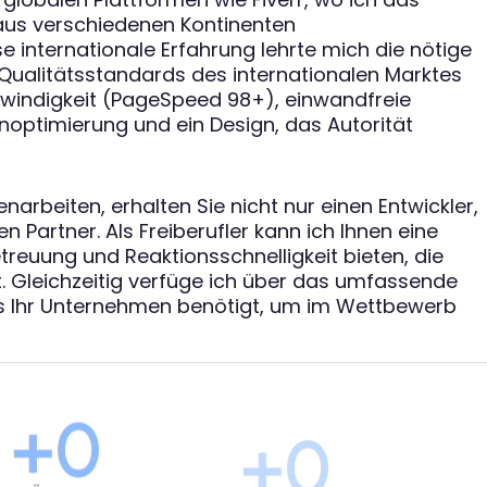
 aus verschiedenen Kontinenten
 internationale Erfahrung lehrte mich die nötige
 Qualitätsstandards des internationalen Marktes
windigkeit (PageSpeed ​​98+), einwandfreie
ptimierung und ein Design, das Autorität
rbeiten, erhalten Sie nicht nur einen Entwickler,
 Partner. Als Freiberufler kann ich Ihnen eine
etreuung und Reaktionsschnelligkeit bieten, die
t. Gleichzeitig verfüge ich über das umfassende
 Ihr Unternehmen benötigt, um im Wettbewerb
+
0
+
0
GEFÜHRTE PROJEKTE
5-STERNE-BEWERTUNGEN