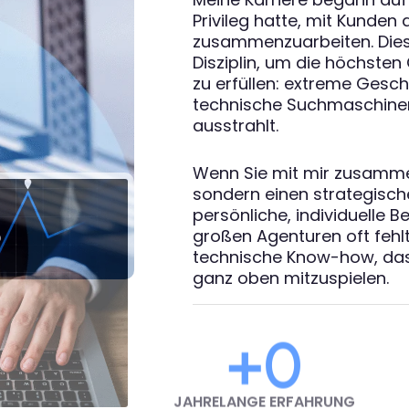
Privileg hatte, mit Kunden
zusammenzuarbeiten. Diese
Disziplin, um die höchsten
zu erfüllen: extreme Gesch
technische Suchmaschineno
ausstrahlt.
Wenn Sie mit mir zusammena
sondern einen strategischen
persönliche, individuelle B
großen Agenturen oft fehl
technische Know-how, das
ganz oben mitzuspielen.
+
0
JAHRELANGE ERFAHRUNG
DURCH