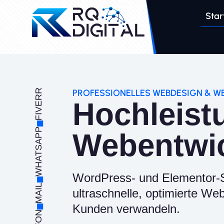
Zum
Inhalt
Star
springen
FIVERR
PROFESSIONELLES WEBDESIGN & 
Hochleist
WHATSAPP
Webentwi
WordPress- und Elementor-Spe
MAIL
ultraschnelle, optimierte Web
Kunden verwandeln.