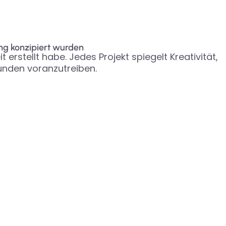
ung konzipiert wurden
erstellt habe. Jedes Projekt spiegelt Kreativität,
unden voranzutreiben.
OPTIMIERUNGEN
Vor
Nach
Vor
Nach