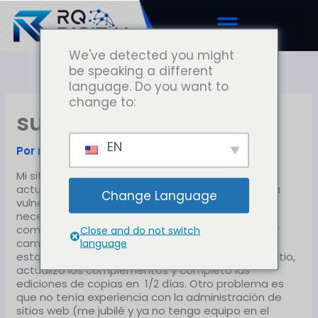
Ir
al
contenido
We've detected you might
be speaking a different
language. Do you want to
change to:
susanreed020
EN
Por
rquintero
/
julio 31, 2025
Mi situación era compleja. Necesitaba
actualizaciones de copia simples, pero el sitio era
Change Language
vulnerable. La plataforma base era dudosa y
necesitaba muchas actualizaciones de
complementos / sistema antes de poder realizar
Close and do not switch
language
cambios. El sitio se bloqueó. Me asusté. Randy
estaba en línea con servidores web, restauró el sitio,
actualizó los complementos y completó las
ediciones de copias en 1/2 días. Otro problema es
que no tenía experiencia con la administración de
sitios web (me jubilé y ya no tengo equipo en el