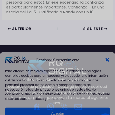
personal para esto). En ese escenario, la confianza
es particularmente importante. Confianza – En una
escala del 1 al 5… Calificaría a Randy con un 10.
ANTERIOR
SIGUIENTE
Gestionar Consentimiento
Para ofrecer las mejores experiencias, utilizamos tecnologías
como las cookies para almacenar y/o acceder a la información
Política de cookies
Aviso Legal / Imprint
del dispositivo. El consentimiento de estas tecnologías nos
permitirá procesar datos como el comportamiento de
Declaración de privacidad
Descargo de responsabilidad
navegación o las identificaciones únicas en este sitio. No
Diseño sitios web profesionales, logos memorables y
consentir o retirar el consentimiento, puede afectar negativamente
soluciones digitales que elevan tu marca al siguiente
a ciertas características y funciones.
nivel.
W
E
h
n
Aceptar