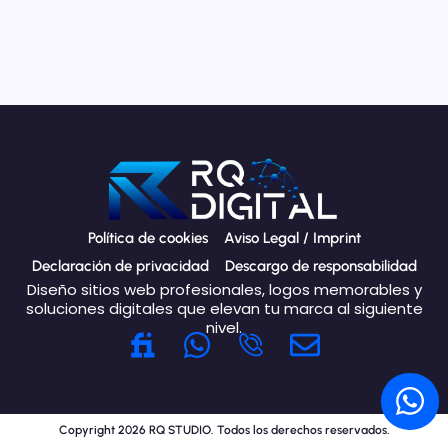
Política de cookies
Aviso Legal / Imprint
Declaración de privacidad
Descargo de responsabilidad
Diseño sitios web profesionales, logos memorables y
soluciones digitales que elevan tu marca al siguiente
nivel.
W
E
h
n
W
a
v
h
t
e
Copyright 2026 RQ STUDIO. Todos los derechos reservados.