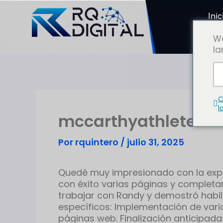
Ir
al
Inic
contenido
We
la
C
l
mccarthyathlete
Por
rquintero
/
julio 31, 2025
Quedé muy impresionado con la exper
con éxito varias páginas y completar
trabajar con Randy y demostró habi
específicos: Implementación de vari
páginas web. Finalización anticipada: