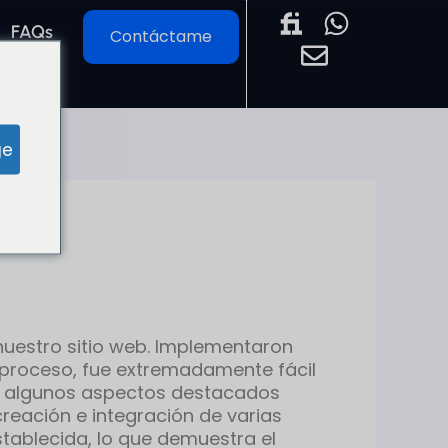
E
W
FAQs
Contáctame
n
h
v
a
ES
e
t
l
s
ge
o
a
p
p
e
p
nuestro sitio web. Implementaron
l proceso, fue extremadamente fácil
ay algunos aspectos destacados
reación e integración de varias
stablecida, lo que demuestra el