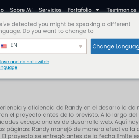
io
Sobre Mí
Servicios
Portafolio
Testimonios
've detected you might be speaking a different
nguage. Do you want to change to:
EN
Change Langua
lose and do not switch
anguage
iencia y eficiencia de Randy en el desarrollo de 
on el proyecto antes de lo previsto. A lo largo de
lidades excepcionales de desarrollo web. Aquí h
as páginas: Randy manejó de manera efectiva la c
 El proyecto se entregó antes de la fecha límite e