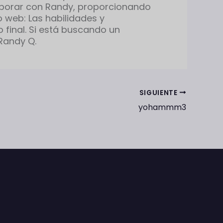
aborar con Randy, proporcionando
o web: Las habilidades y
 final. Si está buscando un
Randy Q.
SIGUIENTE
yohammm3