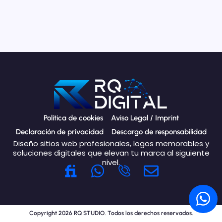
Política de cookies
Aviso Legal / Imprint
Declaración de privacidad
Descargo de responsabilidad
Diseño sitios web profesionales, logos memorables y
soluciones digitales que elevan tu marca al siguiente
nivel.
W
E
h
n
W
a
v
h
t
e
Copyright 2026 RQ STUDIO. Todos los derechos reservados.