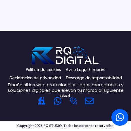
Política de cookies
Aviso Legal / Imprint
Declaración de privacidad
Descargo de responsabilidad
Diseño sitios web profesionales, logos memorables y
soluciones digitales que elevan tu marca al siguiente
nivel.
W
E
h
n
W
a
v
h
t
e
Copyright 2026 RQ STUDIO. Todos los derechos reservados.